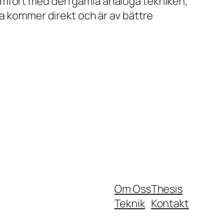
ämfört med den gamla analoga tekniken,
na kommer direkt och är av bättre
Om Oss
Thesis
Teknik
Kontakt