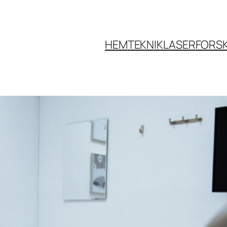
HEM
TEKNIK
LASER
FORS