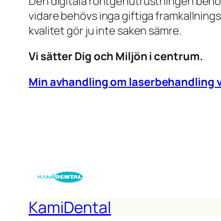
Den digitala röntgenutrustningen behöv
vidare behövs inga giftiga framkallning
kvalitet gör ju inte saken sämre.
Vi sätter Dig och Miljön i centrum.
Min avhandling om laserbehandling v
KamiDental