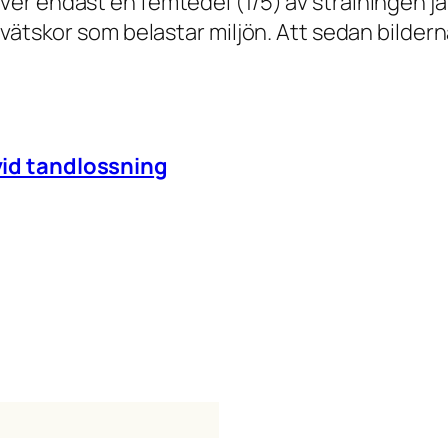
er endast en femtedel (1/5) av strålningen j
svätskor som belastar miljön. Att sedan bilder
id tandlossnin
g