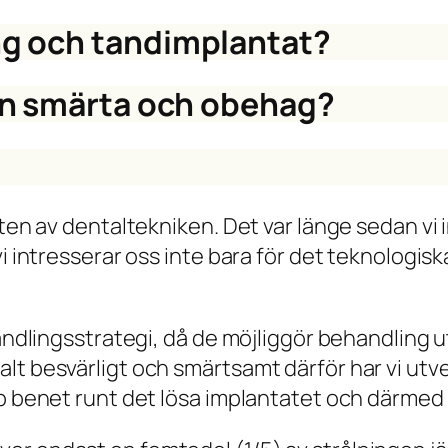
g och tandimplantat?
an smärta och obehag?
anten av dentaltekniken. Det var länge sedan v
i intresserar oss inte bara för det teknologisk
ehandlingsstrategi, då de möjliggör behandlin
alt besvärligt och smärtsamt därför har vi ut
pp benet runt det lösa implantatet och därmed 